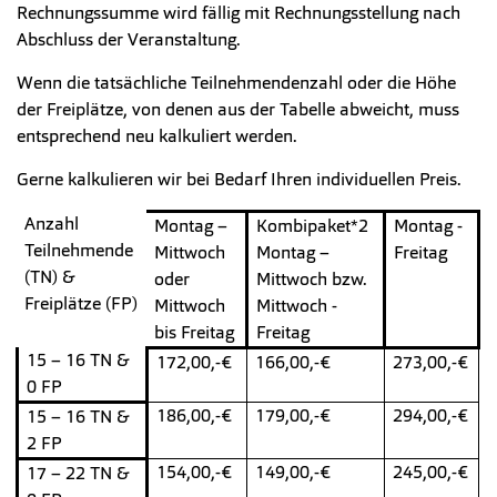
Rechnungssumme wird fällig mit Rechnungsstellung nach
Abschluss der Veranstaltung.
Wenn die tatsächliche Teilnehmendenzahl oder die Höhe
der Freiplätze, von denen aus der Tabelle abweicht, muss
entsprechend neu kalkuliert werden.
Gerne kalkulieren wir bei Bedarf Ihren individuellen Preis.
Anzahl
Montag –
Kombipaket*2
Montag -
Teilnehmende
Mittwoch
Montag –
Freitag
(TN) &
oder
Mittwoch bzw.
Freiplätze (FP)
Mittwoch
Mittwoch -
bis Freitag
Freitag
15 – 16 TN &
172,00,-€
166,00,-€
273,00,-€
0 FP
186,00,-€
179,00,-€
294,00,-€
15 – 16 TN &
2 FP
154,00,-€
149,00,-€
245,00,-€
17 – 22 TN &