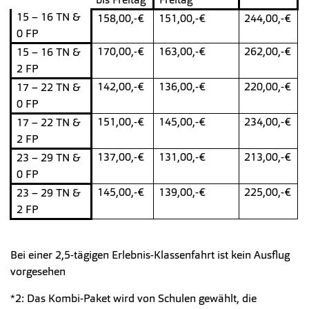
15 – 16 TN &
158,00,-€
151,00,-€
244,00,-€
0 FP
170,00,-€
163,00,-€
262,00,-€
15 – 16 TN &
2 FP
142,00,-€
136,00,-€
220,00,-€
17 – 22 TN &
0 FP
151,00,-€
145,00,-€
234,00,-€
17 – 22 TN &
2 FP
137,00,-€
131,00,-€
213,00,-€
23 – 29 TN &
0 FP
145,00,-€
139,00,-€
225,00,-€
23 – 29 TN &
2 FP
Bei einer 2,5-tägigen Erlebnis-Klassenfahrt ist kein Ausflug
vorgesehen
*2: Das Kombi-Paket wird von Schulen gewählt, die