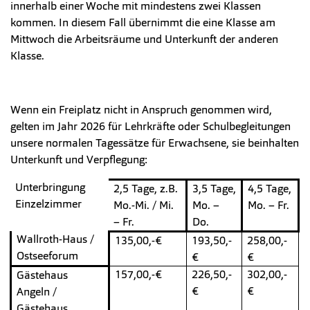
innerhalb einer Woche mit mindestens zwei Klassen
kommen. In diesem Fall übernimmt die eine Klasse am
Mittwoch die Arbeitsräume und Unterkunft der anderen
Klasse.
Wenn ein Freiplatz nicht in Anspruch genommen wird,
gelten im Jahr 2026 für Lehrkräfte oder Schulbegleitungen
unsere normalen Tagessätze für Erwachsene, sie beinhalten
Unterkunft und Verpflegung:
Unterbringung
2,5 Tage, z.B.
3,5 Tage,
4,5 Tage,
Einzelzimmer
Mo.-Mi. / Mi.
Mo. –
Mo. – Fr.
– Fr.
Do.
Wallroth-Haus /
135,00,-€
193,50,-
258,00,-
Ostseeforum
€
€
157,00,-€
226,50,-
302,00,-
Gästehaus
€
€
Angeln /
Gästehaus