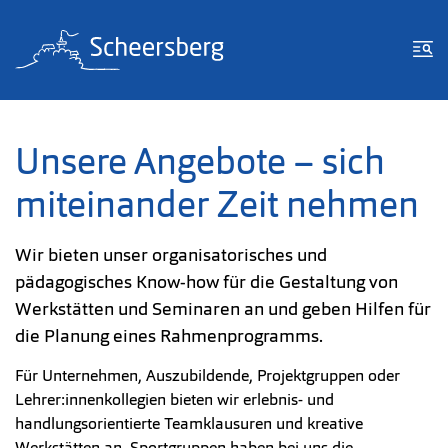
Zum Inhalt springen
Zur Fußzeile springen
Me
Unsere Angebote – sich
miteinander Zeit nehmen
Wir bieten unser organisatorisches und
pädagogisches Know-how für die Gestaltung von
Werkstätten und Seminaren an und geben Hilfen für
die Planung eines Rahmenprogramms.
Für Unternehmen, Auszubildende, Projektgruppen oder
Lehrer:innenkollegien bieten wir erlebnis- und
handlungsorientierte Teamklausuren und kreative
Werkstätten an. Sportgruppen haben bei uns die