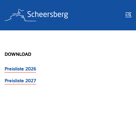
Zum Inhalt springen
Zur Fußzeile springen
Me
DOWNLOAD
Preisliste 2026
Preisliste 2027