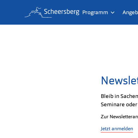
Zum Inhalt springen
Zur Fußzeile springen
Programm
Angeb
Newslet
Bleib in Sache
Seminare oder 
Zur Newsletteran
Jetzt anmelden