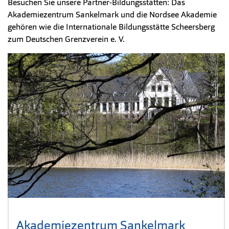
Besuchen Sie unsere Partner-Bildungsstätten: Das
Akademiezentrum Sankelmark und die Nordsee Akademie
gehören wie die Internationale Bildungsstätte Scheersberg
zum Deutschen Grenzverein e. V.
Akademiezentrum Sankelmark
(Öffnet 