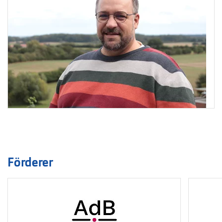
Förderer
Logo
1
bis
2
von
3
sichtbar.