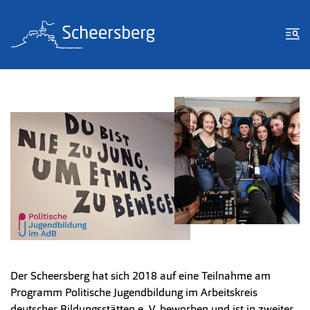
Zum Inhalt springen
Zur Fußzeile springen
Me
Der Scheersberg hat sich 2018 auf eine Teilnahme am
Programm Politische Jugendbildung im Arbeitskreis
deutscher Bildungsstätten e. V. beworben und ist in zweiter