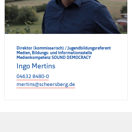
Direktor (kommissarisch) / Jugendbildungsreferent
Medien, Bildungs- und Informationsstelle
Medienkompetenz SOUND DEMOCRACY
Ingo Mertins
04632 8480-0
mertins@scheersberg.de