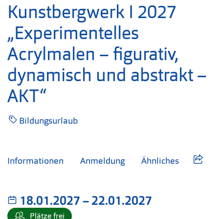
Kunstbergwerk I 2027
„Experimentelles
Acrylmalen – figurativ,
dynamisch und abstrakt –
AKT“
Bildungsurlaub
Informationen
Anmeldung
Ähnliches
18.01.2027
–
bis
22.01.2027
Plätze frei