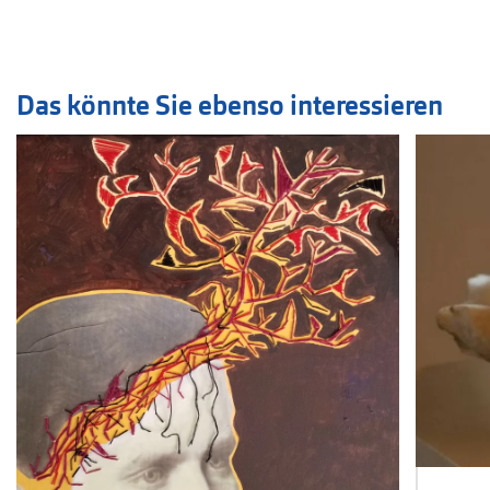
Das könnte Sie ebenso interessieren
Veranstaltung
1
bis
2
von
4
sichtbar.