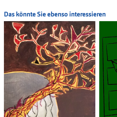
Das könnte Sie ebenso interessieren
Veranstaltung
1
bis
2
von
15
sichtbar.