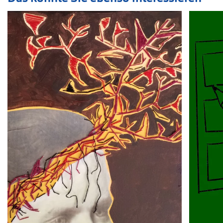
Veranstaltung
1
bis
2
von
15
sichtbar.