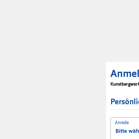
Bildhauerei, - Rhythmus,
afrikanisches Trommeln
Tanz und Bewegungsmeditation
Anme
Kunstbergwerk
Persönl
Anrede