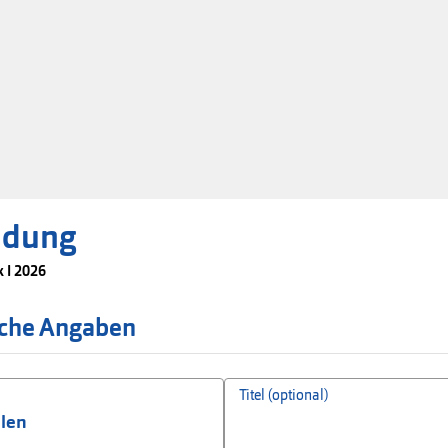
ldung
 I 2026
iche Angaben
Titel (optional)