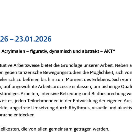
026
–
bis
23.01.2026
 Acrylmalen – figurativ, dynamisch und abstrakt – AKT“
tuitive Arbeitsweise bietet die Grundlage unserer Arbeit. Neben
n geben tänzerische Bewegungsstudien die Möglichkeit, sich von
ielerisch zu befreien bis hin zum Moment des Erlebens. Sich vom
n, auf ungewohnte Arbeitsprozesse einlassen, um bisherige Qualit
ständiges Arbeiten, intensive Betreuung und Bildbesprechung we
s ist es, jeden Teilnehmenden in der Entwicklung der eigenen Au
ekte, angstfreie Umsetzung durch Rhythmus, visuelle und akusti
prache entdecken.
ellkosten, die von allen gemeinsam getragen werden.