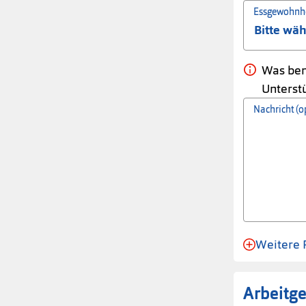
Essgewohnhe
Was ben
Unterstü
Nachricht (o
Weitere 
Anmeldung 
Arbeitg