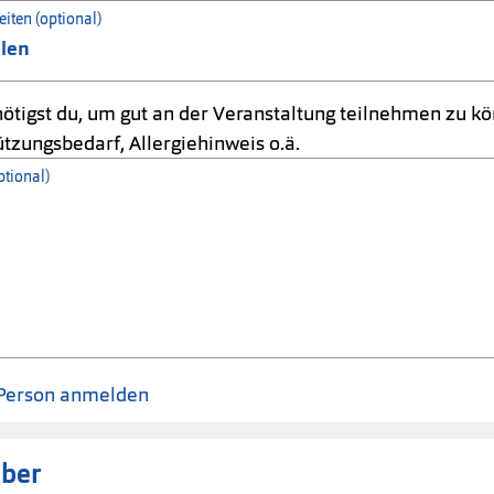
iten (optional)
ötigst du, um gut an der Veranstaltung teilnehmen zu kö
tzungsbedarf, Allergiehinweis o.ä.
ptional)
Person anmelden
für eine Person angelegt.
eber