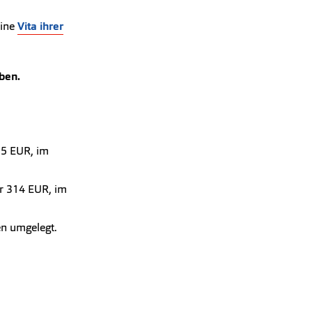
ine
Vita ihrer
eben.
55 EUR, im
r 314 EUR, im
en umgelegt.