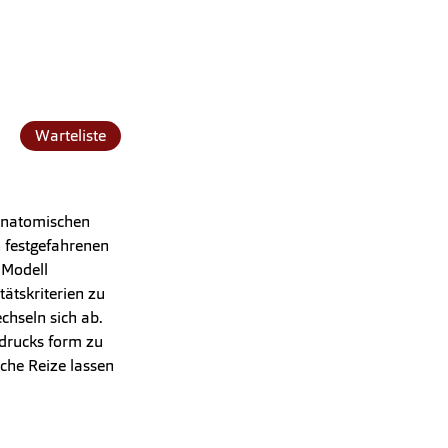
Warteliste
 anatomischen
 festgefahrenen
 Modell
ätskriterien zu
chseln sich ab.
sdrucks form zu
sche Reize lassen